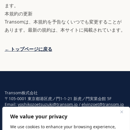
ます。
本規約の更新
Transomは、本規約を予告なくいつでも変更することが
あります。最新の規約は、本サイトに掲載されています。
← トップページに戻る
Transom株式会社
〒105-0001 東京都港区虎ノ門1-1-21 新虎ノ門実業会館 5F
Email:
yoshikozoetsuzuki@transom.jp
/
elvinzoet@transom.jp
クライアント・ポータル (LMS)
— 既にTransomのプログラム・プ
We value your privacy
ロジェクトに参加されているクライアント向け
We use cookies to enhance your browsing experience,